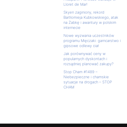
Lloret de Mar!
Skyen zaginiony, rekord
Bartłomieja Kubkowskiego, atak
na Żabkę i awantury w polskim
internecie
Nowe wyzwania uczestników
programu Mięczaki: garncarstwo i
gipsowe odlewy ciał
Jak porównywać ceny w
popularnych dyskontach i
rozsądniej planować zakupy?
Stop Cham #1489 –
Niebezpieczne i chamskie
sytuacje na drogach – STOP
CHAM