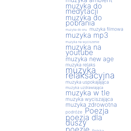
muzyka do
medytacji
muzyka do
pobrania
muzyka filmowa
muzyka do snu
muzyka mp3
muzyka na wyciszenie
muzyka na
youtube
muzyka new age
muzyka relaks
muzyka
relaksacyjna
muzyka uspokajająca
muzyka uzdrawiająca
muzyka w tle
muzyka wyciszająca
muzyka zdrowotna
Poezja
podróże
poezja dla
duszy
poezje
Polska