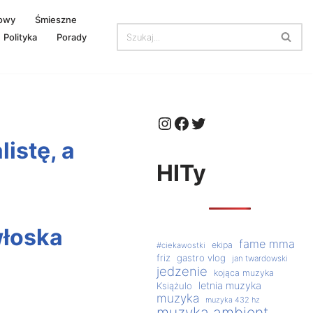
owy
Śmieszne
Polityka
Porady
istę, a
HITy
włoska
fame mma
ekipa
#ciekawostki
friz
gastro vlog
jan twardowski
jedzenie
kojąca muzyka
letnia muzyka
Książulo
muzyka
muzyka 432 hz
muzyka ambient