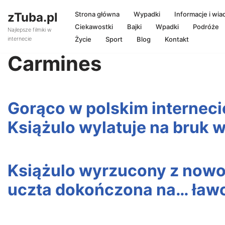
zTuba.pl
Strona główna
Wypadki
Informacje i wi
Przejdź
Ciekawostki
Bajki
Wpadki
Podróże
Najlepsze filmiki w
do
Życie
Sport
Blog
Kontakt
internecie
treści
Carmines
Gorąco w polskim interneci
Książulo wylatuje na bruk 
Książulo wyrzucony z nowoj
uczta dokończona na… ław