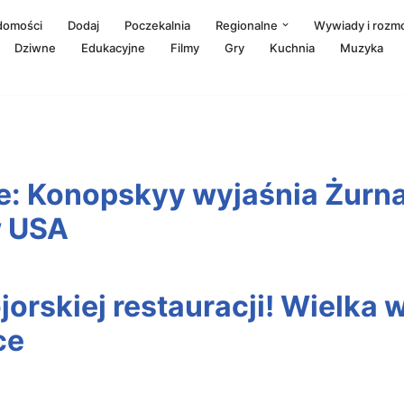
adomości
Dodaj
Poczekalnia
Regionalne
Wywiady i rozm
Dziwne
Edukacyjne
Filmy
Gry
Kuchnia
Muzyka
e: Konopskyy wyjaśnia Żurnal
w USA
orskiej restauracji! Wielka 
ce