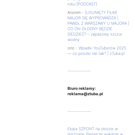
roku [PODCAST]
Anonim
-
[USUNIĘTY FILM]
MAJOR SIĘ WYPROWADZA |
PAWEŁ Z WARSZAWY U MAJORA |
CO ON GŁODNY BĘDZIE
SIEDZIEĆ? – zapasowy szczur
wodny
ono
-
Wpadki YouTuberów 2025
— co poszło nie tak? | zTuba.pl
-------------
Biuro reklamy:
reklama@ztuba.pl
-------------
Ekipa SZPONT na obozie w
Hiszpanii. Pierwsze wakacje w