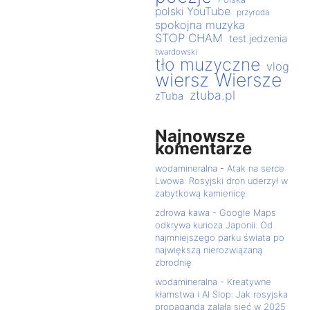
polski YouTube
przyroda
spokojna muzyka
STOP CHAM
test jedzenia
twardowski
tło muzyczne
vlog
wiersz
Wiersze
ztuba.pl
zTuba
Najnowsze
komentarze
wodamineralna
-
Atak na serce
Lwowa: Rosyjski dron uderzył w
zabytkową kamienicę
zdrowa kawa
-
Google Maps
odkrywa kurioza Japonii: Od
najmniejszego parku świata po
największą nierozwiązaną
zbrodnię
wodamineralna
-
Kreatywne
kłamstwa i AI Slop: Jak rosyjska
propaganda zalała sieć w 2025